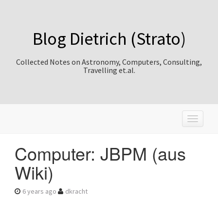
Blog Dietrich (Strato)
Collected Notes on Astronomy, Computers, Consulting,
Travelling et.al.
T
o
g
Computer: JBPM (aus
g
l
Wiki)
e
n
a
6 years ago
dkracht
v
i
g