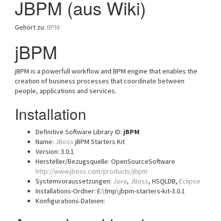
JBPM (aus Wiki)
a
t
Gehört zu:
BPM
i
o
jBPM
n
jBPM is a powerfull workflow and BPM engine that enables the
creation of business processes that coordinate between
people, applications and services.
Installation
Definitive Software Library ID:
jBPM
Name:
JBoss
jBPM Starters Kit
Version: 3.0.1
Hersteller/Bezugsquelle: OpenSourceSoftware
http://www.jboss.com/products/jbpm
Systemvoraussetzungen:
Java
,
JBoss
, HSQLDB,
Eclipse
Installations-Ordner: E:\tmp\jbpm-starters-kit-3.0.1
Konfigurations-Dateien: