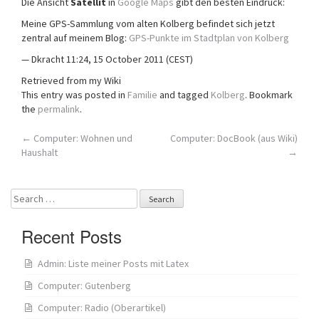
Die Ansicht
Satellit
in
Google Maps
gibt den besten Eindruck:
Meine GPS-Sammlung vom alten Kolberg befindet sich jetzt
zentral auf meinem Blog:
GPS-Punkte im Stadtplan von Kolberg
— Dkracht 11:24, 15 October 2011 (CEST)
Retrieved from my Wiki
This entry was posted in
Familie
and tagged
Kolberg
. Bookmark
the
permalink
.
Post
←
Computer: Wohnen und
Computer: DocBook (aus Wiki)
Haushalt
→
navigation
Search
for:
Recent Posts
Admin: Liste meiner Posts mit Latex
Computer: Gutenberg
Computer: Radio (Oberartikel)