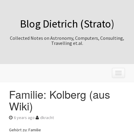
Blog Dietrich (Strato)
Collected Notes on Astronomy, Computers, Consulting,
Travelling et.al.
T
o
g
Familie: Kolberg (aus
g
l
Wiki)
e
n
a
6 years ago
dkracht
v
i
Gehört zu: Familie
g