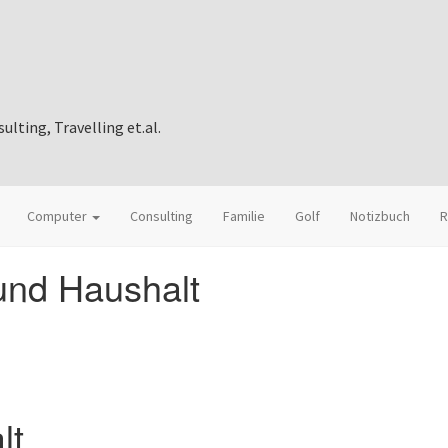
ting, Travelling et.al.
Computer
Consulting
Familie
Golf
Notizbuch
R
nd Haushalt
lt