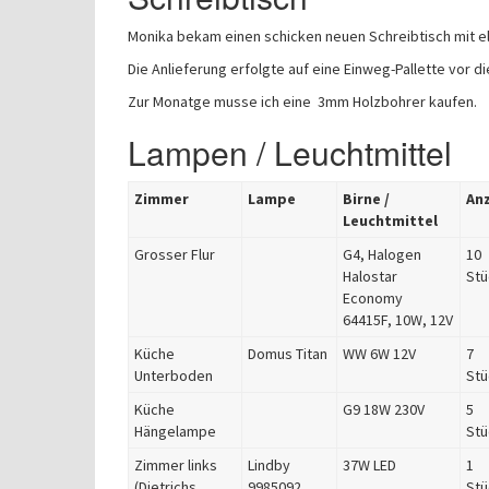
Monika bekam einen schicken neuen Schreibtisch mit el
Die Anlieferung erfolgte auf eine Einweg-Pallette vor di
Zur Monatge musse ich eine 3mm Holzbohrer kaufen.
Lampen / Leuchtmittel
Zimmer
Lampe
Birne /
An
Leuchtmittel
Grosser Flur
G4, Halogen
10
Halostar
Stü
Economy
64415F, 10W, 12V
Küche
Domus Titan
WW 6W 12V
7
Unterboden
Stü
Küche
G9 18W 230V
5
Hängelampe
Stü
Zimmer links
Lindby
37W LED
1
(Dietrichs
9985092
Stü