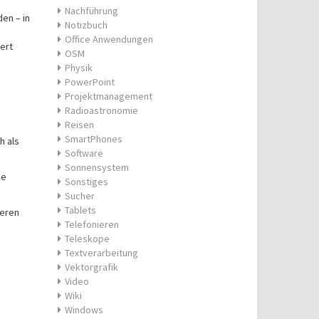
Nachführung
en – in
Notizbuch
Office Anwendungen
ert
OSM
Physik
PowerPoint
Projektmanagement
Radioastronomie
Reisen
SmartPhones
h als
Software
Sonnensystem
se
Sonstiges
Sucher
Tablets
leren
Telefonieren
Teleskope
Textverarbeitung
Vektorgrafik
Video
Wiki
Windows