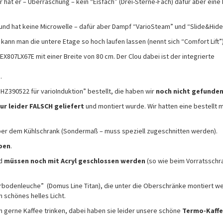
hat er – Überraschung – kein “Eisfach” (Drei-Sterne-Fach) dafür aber eine N
und hat keine Microwelle – dafür aber Dampf “VarioSteam” und “Slide&Hide
ann man die untere Etage so hoch laufen lassen (nennt sich “Comfort Lift”)
EX807LX67E mit einer Breite von 80 cm. Der Clou dabei ist der integrierte
…
HZ390522 für varioInduktion” bestellt, die haben wir
noch nicht gefunde
r leider FALSCH geliefert
und montiert wurde. Wir hatten eine bestellt m
er dem Kühlschrank (Sondermaß – muss speziell zugeschnitten werden).
pen
.
nd
müssen noch mit Acryl geschlossen werden
(so wie beim Vorratsschr
erbodenleuche” (Domus Line Titan), die unter die Oberschränke montiert w
 schönes helles Licht.
 gerne Kaffee trinken, dabei haben sie leider unsere schöne
Termo-Kaff