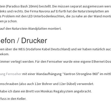
stein (Paradiso Bash 20mm) bestellt. Die müssen separat ausgemessen werd
nks und rechts. Die Firma Navona auf Erfurth hat die Natursteinplatten am
ines Problem mit den LED Unterbodenleuchten, die zu nahe an der Wand monti
en ja schon.
auf den Naturstein-Wandplatten montiert.
lefon / Drucker
n über die WEG (Vodafone Kabel Deutschland) und wir haben natürlich auc
lekom.
e Zimmer verlegt werden. Für den Fernseher wurde eine eigene Ethernet-Do
ung Fernseher
mit einer Wandaufhängung “Xantron Strongline-960” im mitt
schrauben (also auch 12er Bohrer und 12er Dübel) verwendet.
habe ich dann ein Brett von Monikas Regalsystem angebracht.
uss in den Keller.