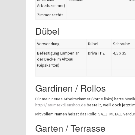
Arbeitszimmer)
Zimmer rechts
Dübel
Verwendung
Dübel
Schraube
Befestigung Lampen an
Driva TP2
4,5 x 35
der Decke im Altbau
(Gipskarton)
Gardinen / Rollos
Für mein neues Arbeitszimmer (Vorne links) hatte Moni
http://Raumtextilienshop.de
bestellt, weill doch jetzt
Mit vollem Namen heisst das Rollo: SA11_METALL Verdu
Garten / Terrasse