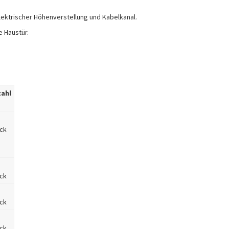
ektrischer Höhenverstellung und Kabelkanal.
e Haustür.
zahl
ck
ck
ck
ck