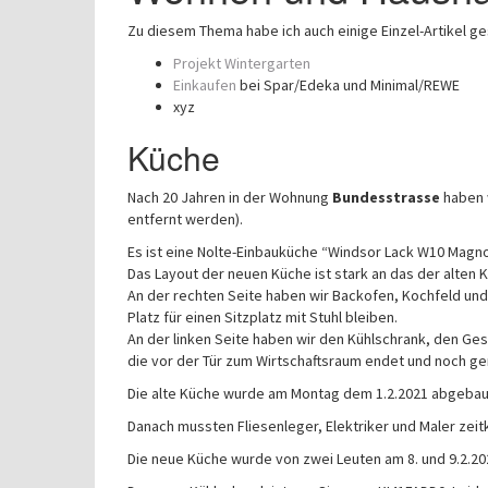
Zu diesem Thema habe ich auch einige Einzel-Artikel g
Projekt Wintergarten
Einkaufen
bei Spar/Edeka und Minimal/REWE
xyz
Küche
Nach 20 Jahren in der Wohnung
Bundesstrasse
haben w
entfernt werden).
Es ist eine Nolte-Einbauküche “Windsor Lack W10 Magnol
Das Layout der neuen Küche ist stark an das der alten 
An der rechten Seite haben wir Backofen, Kochfeld u
Platz für einen Sitzplatz mit Stuhl bleiben.
An der linken Seite haben wir den Kühlschrank, den Ges
die vor der Tür zum Wirtschaftsraum endet und noch ge
Die alte Küche wurde am Montag dem 1.2.2021 abgebau
Danach mussten Fliesenleger, Elektriker und Maler zeitk
Die neue Küche wurde von zwei Leuten am 8. und 9.2.20