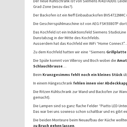
Der neue Kühlschrank ist von Siemens KI41FADD0. Leider 
Grad-Zone (wozu das?).
Der Backofen ist ein Neff Einbaubackofen BVS4722NMC 
Die Geschirrspühlmaschine ist von AEG FSK93807P dort k
Das Kochfeld ist ein Induktionsfeld Siemens StudioLine 
Dunstabzug in der Mitte des Kochfelds.
Ausserdem hat das Kochfeld ein WiFi “Home Connect”
Zu dem Kochfeld hatten wir eine “Siemens
Grillplatte
Die Spüle kommt von Villeroy und Boch wobei die
Amatu
Schlauchbrause
…
Beim
Kranzgesimms fehlt noch ein kleines Stück
üb
In einem Hängeschrank
fehlen innen vier Abdeckkap
Die Ritzen Kühlschrank zur Wand und Backofen zur Wa
gemacht).
Die Lampen sind so ganz flache Felder “Piatto LED Unt
Das war bei uns sowieso schon schaltbar und es gibt ein
Die beiden Monteure beim Neuaufbau der Küche wollten
zu Bruch gehen lassen
.