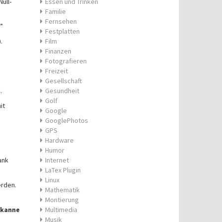
ull-
Essen und Trinken
Familie
Fernsehen
”
Festplatten
.
Film
Finanzen
Fotografieren
Freizeit
Gesellschaft
n
.
Gesundheit
Golf
it
Google
GooglePhotos
GPS
Hardware
Humor
ank
Internet
LaTex Plugin
Linux
erden.
Mathematik
Montierung
ekanne
Multimedia
Musik