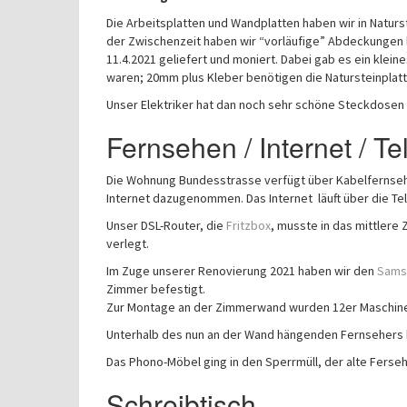
Die Arbeitsplatten und Wandplatten haben wir in Natur
der Zwischenzeit haben wir “vorläufige” Abdeckungen li
11.4.2021 geliefert und moniert. Dabei gab es ein kle
waren; 20mm plus Kleber benötigen die Natursteinplatt
Unser Elektriker hat dan noch sehr schöne Steckdosen 
Fernsehen / Internet / Te
Die Wohnung Bundesstrasse verfügt über Kabelfernsehe
Internet dazugenommen. Das Internet läuft über die Te
Unser DSL-Router, die
Fritzbox
, musste in das mittler
verlegt.
Im Zuge unserer Renovierung 2021 haben wir den
Sams
Zimmer befestigt.
Zur Montage an der Zimmerwand wurden 12er Maschinen
Unterhalb des nun an der Wand hängenden Fernsehers 
Das Phono-Möbel ging in den Sperrmüll, der alte Fersehf
Schreibtisch