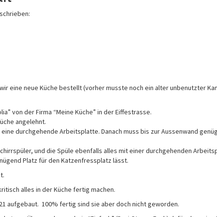
eschrieben:
ir eine neue Küche bestellt (vorher musste noch ein alter unbenutzter K
ia” von der Firma “Meine Küche” in der Eiffestrasse.
Küche angelehnt.
nd eine durchgehende Arbeitsplatte. Danach muss bis zur Aussenwand genü
chirrspüler, und die Spüle ebenfalls alles mit einer durchgehenden Arbeitsp
nügend Platz für den Katzenfressplatz lässt.
t.
ritisch alles in der Küche fertig machen.
21 aufgebaut. 100% fertig sind sie aber doch nicht geworden.