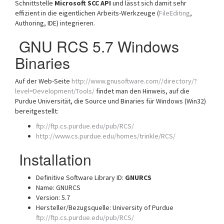
Schnittstelle
Microsoft SCC API
und lässt sich damit sehr
effizient in die eigentlichen Arbeits-Werkzeuge (
FileEditing
,
Authoring, IDE) integrieren.
GNU RCS 5.7 Windows
Binaries
Auf der Web-Seite
http://www.gnusoftware.com//directory/?
level=Development/Tools/
findet man den Hinweis, auf die
Purdue Universität, die Source und Binaries für Windows (Win32)
bereitgestellt:
ftp://ftp.cs.purdue.edu/pub/RCS/
http://www.cs.purdue.edu/homes/trinkle/RCS/
Installation
Definitive Software Library ID:
GNURCS
Name: GNURCS
Version: 5.7
Hersteller/Bezugsquelle: University of Purdue
ftp://ftp.cs.purdue.edu/pub/RCS/