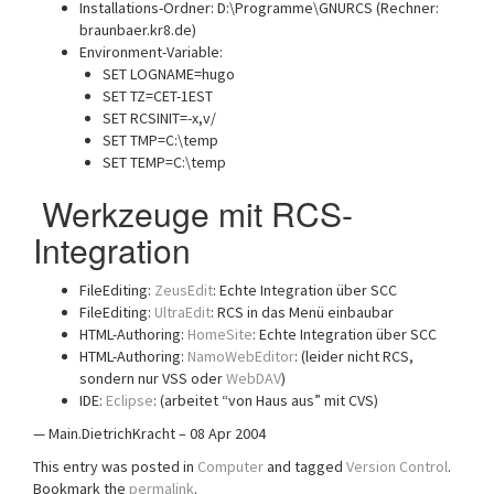
Installations-Ordner: D:\Programme\GNURCS (Rechner:
braunbaer.kr8.de)
Environment-Variable:
SET LOGNAME=hugo
SET TZ=CET-1EST
SET RCSINIT=-x,v/
SET TMP=C:\temp
SET TEMP=C:\temp
Werkzeuge mit RCS-
Integration
FileEditing:
ZeusEdit
: Echte Integration über SCC
FileEditing:
UltraEdit
: RCS in das Menü einbaubar
HTML-Authoring:
HomeSite
: Echte Integration über SCC
HTML-Authoring:
NamoWebEditor
: (leider nicht RCS,
sondern nur VSS oder
WebDAV
)
IDE:
Eclipse
: (arbeitet “von Haus aus” mit CVS)
— Main.DietrichKracht – 08 Apr 2004
This entry was posted in
Computer
and tagged
Version Control
.
Bookmark the
permalink
.