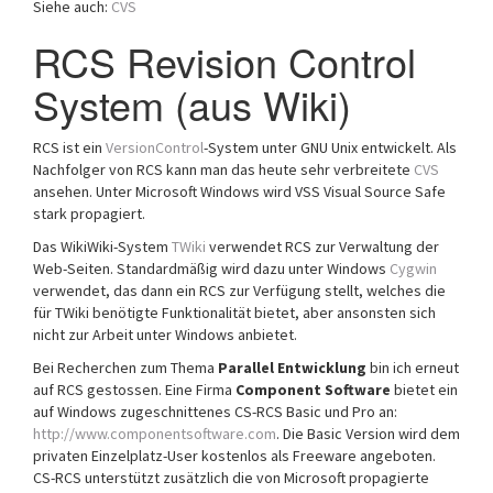
Siehe auch:
CVS
a
t
RCS Revision Control
i
System (aus Wiki)
o
n
RCS ist ein
VersionControl
-System unter GNU Unix entwickelt. Als
Nachfolger von RCS kann man das heute sehr verbreitete
CVS
ansehen. Unter Microsoft Windows wird VSS Visual Source Safe
stark propagiert.
Das WikiWiki-System
TWiki
verwendet RCS zur Verwaltung der
Web-Seiten. Standardmäßig wird dazu unter Windows
Cygwin
verwendet, das dann ein RCS zur Verfügung stellt, welches die
für TWiki benötigte Funktionalität bietet, aber ansonsten sich
nicht zur Arbeit unter Windows anbietet.
Bei Recherchen zum Thema
Parallel Entwicklung
bin ich erneut
auf RCS gestossen. Eine Firma
Component Software
bietet ein
auf Windows zugeschnittenes CS-RCS Basic und Pro an:
http://www.componentsoftware.com
. Die Basic Version wird dem
privaten Einzelplatz-User kostenlos als Freeware angeboten.
CS-RCS unterstützt zusätzlich die von Microsoft propagierte