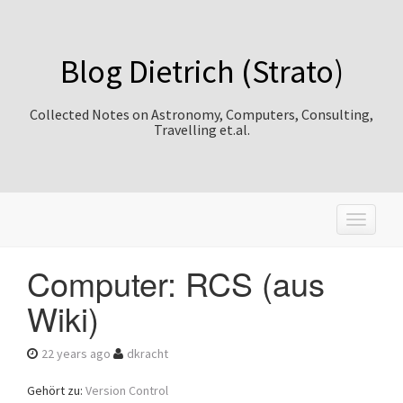
Blog Dietrich (Strato)
Collected Notes on Astronomy, Computers, Consulting,
Travelling et.al.
T
o
g
Computer: RCS (aus
g
l
Wiki)
e
n
a
22 years ago
dkracht
v
i
Gehört zu:
Version Control
g