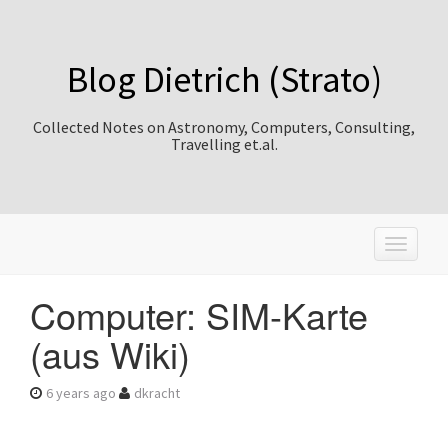
Blog Dietrich (Strato)
Collected Notes on Astronomy, Computers, Consulting,
Travelling et.al.
T
o
g
Computer: SIM-Karte
g
l
(aus Wiki)
e
n
a
6 years ago
dkracht
v
i
g