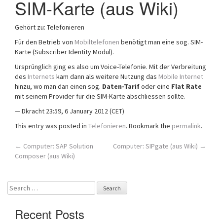
SIM-Karte (aus Wiki)
a
t
Gehört zu: Telefonieren
i
o
Für den Betrieb von
Mobiltelefonen
benötigt man eine sog. SIM-
n
Karte (Subscriber Identity Modul).
Ursprünglich ging es also um Voice-Telefonie. Mit der Verbreitung
des
Internets
kam dann als weitere Nutzung das
Mobile Internet
hinzu, wo man dan einen sog.
Daten-Tarif
oder eine
Flat Rate
mit seinem Provider für die SIM-Karte abschliessen sollte.
— Dkracht 23:59, 6 January 2012 (CET)
This entry was posted in
Telefonieren
. Bookmark the
permalink
.
Post
←
Computer: SAP Solution
Computer: SIPgate (aus Wiki)
→
Composer (aus Wiki)
navigation
Search
for:
Recent Posts