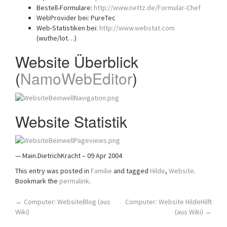
Bestell-Formulare:
http://www.nettz.de/Formular-Chef
WebProvider bei: PureTec
Web-Statistiken bei:
http://www.webstat.com
(wuthe/lot…)
Website Überblick
(
NamoWebEditor
)
Website Statistik
— Main.DietrichKracht – 09 Apr 2004
This entry was posted in
Familie
and tagged
Hilde
,
Website
.
Bookmark the
permalink
.
Post
←
Computer: WebsiteBlog (aus
Computer: Website HildeHilft
Wiki)
(aus Wiki)
→
navigation