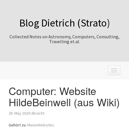
Blog Dietrich (Strato)
Collected Notes on Astronomy, Computers, Consulting,
Travelling et.al.
T
o
g
Computer: Website
g
l
HildeBeinwell (aus Wiki)
e
n
a
28. May 2020
dkracht
v
i
Gehört zu:
MeineWebsites
g