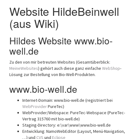
a
Website HildeBeinwell
t
(aus Wiki)
i
o
n
Hildes Website www.bio-
well.de
Zu den von mir betreuten Websites (Gesamtüberblick:
MeineWebsites
) gehört auch diese ganz einfache
WebShop
-
Lösung zur Bestellung von Bio-Well-Produkten.
www.bio-well.de
Internet-Domain: www.bio-well.de (registriert bei
WebProvider
PureTec)
WebProvider/Webspace: PureTec-Webspace (PureTec-
Vertrag 315760 mit bio-well.de)
Staging-Directory: e:\var\www\www.bio-well.de
Entwicklung: NamoWebEditor (Layout, Menü-Navigation,
…) und
CVS
und
Eclipse