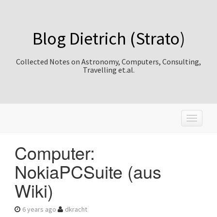
Blog Dietrich (Strato)
Collected Notes on Astronomy, Computers, Consulting,
Travelling et.al.
T
o
g
Computer:
g
l
NokiaPCSuite (aus
e
n
Wiki)
a
v
i
6 years ago
dkracht
g