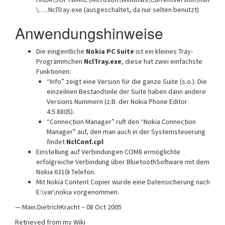
\…..NclTray.exe (ausgeschaltet, da nur selten benutzt)
Anwendungshinweise
Die eingentliche
Nokia PC Suite
ist ein kleines Tray-
Progrämmchen
NclTray.exe
, diese hat zwei einfachste
Funktionen:
“Info” zeigt eine Version für die ganze Suite (s.o.). Die
einzeilnen Bestandteile der Suite haben dann andere
Versions Nummern (z.B. der Nokia Phone Editor
4.5.8805).
“Connection Manager” ruft den “Nokia Connection
Manager” auf, den man auch in der Systemsteuerung
findet
NclConf.cpl
Einstellung auf Verbindungen COM8 ermöglichte
erfolgreiche Verbindung über BluetoothSoftware mit dem
Nokia 6310i Telefon.
Mit Nokia Content Copier wurde eine Datensicherung nach
E:\var\nokia vorgenommen.
— Main.DietrichKracht – 08 Oct 2005
Retrieved from my Wiki