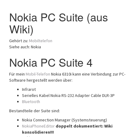
a
Nokia PC Suite (aus
t
i
Wiki)
o
n
Gehört zu:
Mobiltelefon
Siehe auch: Nokia
Nokia PC Suite 4
Für mein
Mobil-Telefon
Nokia 6310i kann eine Verbindung zur PC-
Software hergestellt werden über:
Infrarot
Serielles Kabel Nokia RS-232 Adapter Cable DLR-3P
Bluetooth
Bestandteile der Suite sind:
Nokia Connection Manager (Systemsteuerung)
NokiaPhoneEditor
doppelt dokumentiert: Wiki
konsolidieren!!!