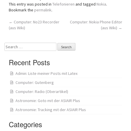
This entry was posted in
Telefonieren
and tagged
Nokia
.
Bookmark the
permalink
.
Post
←
Computer: No23 Recorder
Computer: Nokia Phone Editor
(aus Wiki)
(aus Wiki)
→
navigation
Search
for:
Recent Posts
Admin: Liste meiner Posts mit Latex
Computer: Gutenberg
Computer: Radio (Oberartikel)
Astronomie: Goto mit der ASIAIR Plus
Astronomie: Tracking mit der ASIAIR Plus
Categories