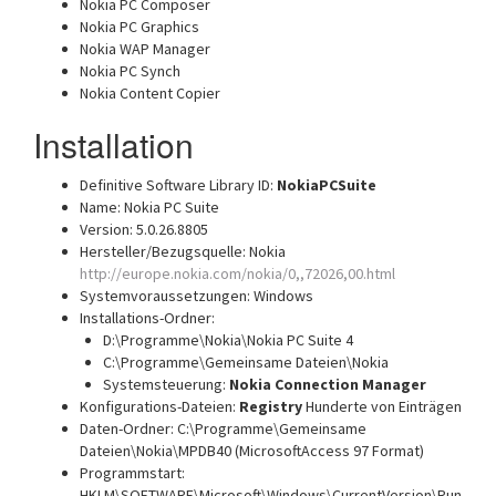
Nokia PC Composer
Nokia PC Graphics
Nokia WAP Manager
Nokia PC Synch
Nokia Content Copier
Installation
Definitive Software Library ID:
NokiaPCSuite
Name: Nokia PC Suite
Version: 5.0.26.8805
Hersteller/Bezugsquelle: Nokia
http://europe.nokia.com/nokia/0,,72026,00.html
Systemvoraussetzungen: Windows
Installations-Ordner:
D:\Programme\Nokia\Nokia PC Suite 4
C:\Programme\Gemeinsame Dateien\Nokia
Systemsteuerung:
Nokia Connection Manager
Konfigurations-Dateien:
Registry
Hunderte von Einträgen
Daten-Ordner: C:\Programme\Gemeinsame
Dateien\Nokia\MPDB40 (MicrosoftAccess 97 Format)
Programmstart:
HKLM\SOFTWARE\Microsoft\Windows\CurrentVersion\Run