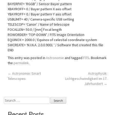
BAYERPAT= ‘RGGB’ / Sensor Bayer pattern
XBAYROFF= 0 / Bayer pattern X axis offset
YBAYROFF= 0 / Bayer pattern Y axis offset
USBLIMIT= 40 / Camera-specific USB setting
TELESCOP= ‘Canon’ / Name of telescope
FOCALLEN= 50.0 / [mm] Focal length
ROWORDER= ‘TOP-DOWN’ / FITS Image Orientation
EQUINOX = 2000.0 / Equinox of celestial coordinate system
SWCREATE= ‘N.I.N.A. 2.0.0.9001 ‘ / Software that created this file
END
This entry was posted in
Astronomie
and tagged
FITS
. Bookmark
the
permalink
.
Post
←
Astronomie: Smart
Astrophysik:
Telescopes
Lichtgeschwindigkeit im 17.
navigation
Jahrhundert
→
Search
for:
Recent Posts