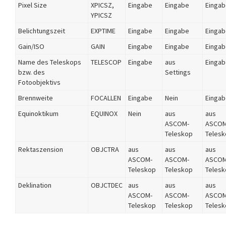
Pixel Size
XPICSZ,
Eingabe
Eingabe
Einga
YPICSZ
Belichtungszeit
EXPTIME
Eingabe
Eingabe
Einga
Gain/ISO
GAIN
Eingabe
Eingabe
Einga
Name des Teleskops
TELESCOP
Eingabe
aus
Einga
bzw. des
Settings
Fotoobjektivs
Brennweite
FOCALLEN
Eingabe
Nein
Einga
Equinoktikum
EQUINOX
Nein
aus
aus
ASCOM-
ASCOM
Teleskop
Teles
Rektaszension
OBJCTRA
aus
aus
aus
ASCOM-
ASCOM-
ASCOM
Teleskop
Teleskop
Teles
Deklination
OBJCTDEC
aus
aus
aus
ASCOM-
ASCOM-
ASCOM
Teleskop
Teleskop
Teles