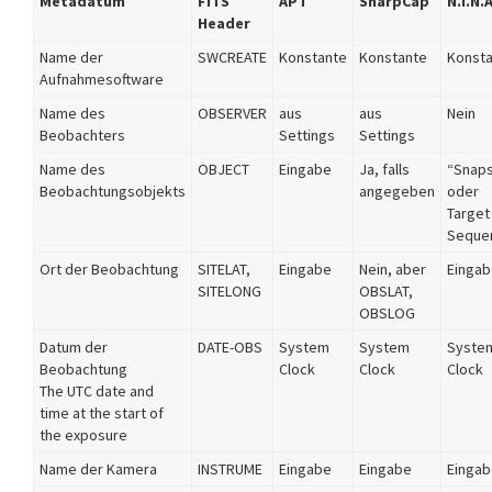
Metadatum
FITS
APT
SharpCap
N.I.N.A
Header
Name der
SWCREATE
Konstante
Konstante
Konst
Aufnahmesoftware
Name des
OBSERVER
aus
aus
Nein
Beobachters
Settings
Settings
Name des
OBJECT
Eingabe
Ja, falls
“Snap
Beobachtungsobjekts
angegeben
oder
Target
Seque
Ort der Beobachtung
SITELAT,
Eingabe
Nein, aber
Einga
SITELONG
OBSLAT,
OBSLOG
Datum der
DATE-OBS
System
System
Syste
Beobachtung
Clock
Clock
Clock
The UTC date and
time at the start of
the exposure
Name der Kamera
INSTRUME
Eingabe
Eingabe
Einga