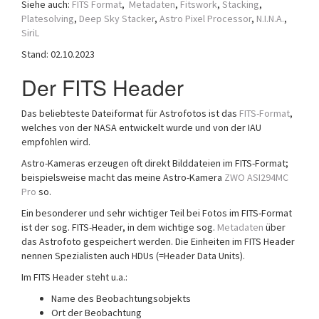
Siehe auch:
FITS Format
,
Metadaten
,
Fitswork
,
Stacking
,
a
Platesolving
,
Deep Sky Stacker
,
Astro Pixel Processor
,
N.I.N.A.
,
t
SiriL
i
Stand: 02.10.2023
o
n
Der FITS Header
Das beliebteste Dateiformat für Astrofotos ist das
FITS-Format
,
welches von der NASA entwickelt wurde und von der IAU
empfohlen wird.
Astro-Kameras erzeugen oft direkt Bilddateien im FITS-Format;
beispielsweise macht das meine Astro-Kamera
ZWO ASI294MC
Pro
so.
Ein besonderer und sehr wichtiger Teil bei Fotos im FITS-Format
ist der sog. FITS-Header, in dem wichtige sog.
Metadaten
über
das Astrofoto gespeichert werden. Die Einheiten im FITS Header
nennen Spezialisten auch HDUs (=Header Data Units).
Im FITS Header steht u.a.:
Name des Beobachtungsobjekts
Ort der Beobachtung