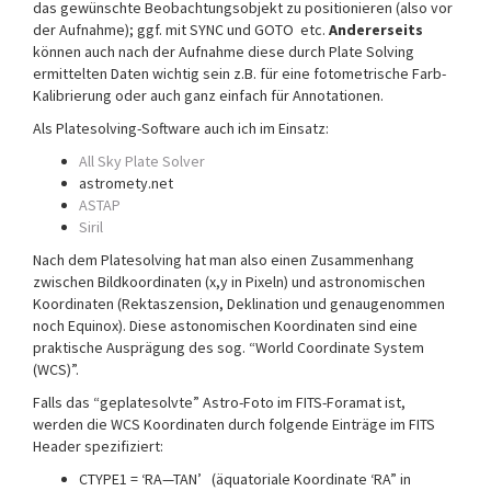
das gewünschte Beobachtungsobjekt zu positionieren (also vor
der Aufnahme); ggf. mit SYNC und GOTO etc.
Andererseits
können auch nach der Aufnahme diese durch Plate Solving
ermittelten Daten wichtig sein z.B. für eine fotometrische Farb-
Kalibrierung oder auch ganz einfach für Annotationen.
Als Platesolving-Software auch ich im Einsatz:
All Sky Plate Solver
astromety.net
ASTAP
Siril
Nach dem Platesolving hat man also einen Zusammenhang
zwischen Bildkoordinaten (x,y in Pixeln) und astronomischen
Koordinaten (Rektaszension, Deklination und genaugenommen
noch Equinox). Diese astonomischen Koordinaten sind eine
praktische Ausprägung des sog. “World Coordinate System
(WCS)”.
Falls das “geplatesolvte” Astro-Foto im FITS-Foramat ist,
werden die WCS Koordinaten durch folgende Einträge im FITS
Header spezifiziert:
CTYPE1 = ‘RA—TAN’ (äquatoriale Koordinate ‘RA” in