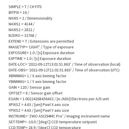
SIMPLE = T / C# FITS
BITPIX = 16 /
NAXIS = 2 / Dimensionality
NAXIS1 = 4144 /
NAXIS2 = 2822 /
BZERO = 32768 /
EXTEND = T / Extensions are permitted
IMAGETYP= ‘LIGHT’ / Type of exposure
EXPOSURE= 1.0 / [s] Exposure duration
EXPTIME = 1.0 / [s] Exposure duration
DATE-LOC= ‘2022-09-12T13:01:51.863’ / Time of observation (local)
DATE-OBS= ‘2022-09-12T11:01:51.863’ / Time of observation (UTC)
XBINNING= 1 / X axis binning factor
YBINNING= 1 / Y axis binning factor
GAIN = 120 / Sensor gain
OFFSET = 8 / Sensor gain offset
EGAIN = 1.00224268436432 / [e-/ADU] Electrons per A/D unit
XPIXSZ = 4.63 / [um] Pixel X axis size
YPIXSZ = 4.63 / [um] Pixel Y axis size
INSTRUME= ‘ZWO ASI294MC Pro’ / Imaging instrument name
SET-TEMP= -10.0 / [degC] CCD temperature setpoint
CCD-TEMP= 28.9 / [degC] CCD temperature