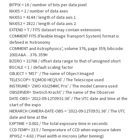
BITPIX = 16 / number of bits per data pixel
NAXIS = 2 / number of data axes
NAXIS1 = 4144 / length of data axis 1
NAXIS2 = 2822 / length of data axis 2
EXTEND = T / FITS dataset may contain extensions
COMMENT FITS (Flexible Image Transport System) format is
defined in ‘Astronomy
COMMENT and Astrophysics’, volume 376, page 359; bibcode:
2001A&A…376..359H
BZERO = 32768 / offset data range to that of unsigned short
BSCALE = 1 / default scaling factor
OBJECT = ‘M57 ‘ / The name of Object Imaged
TELESCOP= ‘EQMOD HEQ5/6’ / The Telescope used
INSTRUME= ‘ZWO ASI294MC Pro’ / The model Camera used
OBSERVER= ‘Dietrich Kracht’ / The name of the Observer
DATE-OBS= ‘2022-09-12T09:51:36’ / The UTC date and time at the
start of the expo
HIERARCH CAMERA-DATE-OBS = ‘2022-09-12T09:51:36’ / The UTC
date and time at the
EXPTIME = 0.002 / The total exposure time in seconds
CCD-TEMP= 23.5 / Temperature of CCD when exposure taken
XPIXSZ = 4.63 / Pixel width in microns (after binning)