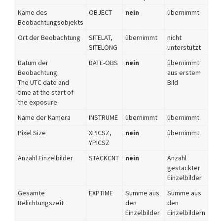
Name des
OBJECT
nein
übernimmt
Beobachtungsobjekts
Ort der Beobachtung
SITELAT,
übernimmt
nicht
SITELONG
unterstützt
Datum der
DATE-OBS
nein
übernimmt
Beobachtung
aus erstem
The UTC date and
Bild
time at the start of
the exposure
Name der Kamera
INSTRUME
übernimmt
übernimmt
Pixel Size
XPICSZ,
nein
übernimmt
YPICSZ
Anzahl Einzelbilder
STACKCNT
nein
Anzahl
gestackter
Einzelbilder
Gesamte
EXPTIME
Summe aus
Summe aus
Belichtungszeit
den
den
Einzelbilder
Einzelbildern