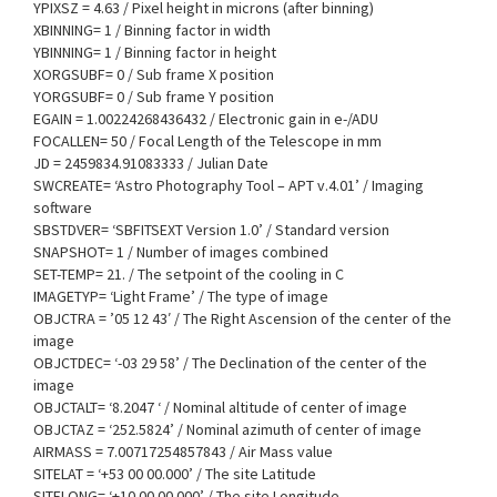
YPIXSZ = 4.63 / Pixel height in microns (after binning)
XBINNING= 1 / Binning factor in width
YBINNING= 1 / Binning factor in height
XORGSUBF= 0 / Sub frame X position
YORGSUBF= 0 / Sub frame Y position
EGAIN = 1.00224268436432 / Electronic gain in e-/ADU
FOCALLEN= 50 / Focal Length of the Telescope in mm
JD = 2459834.91083333 / Julian Date
SWCREATE= ‘Astro Photography Tool – APT v.4.01’ / Imaging
software
SBSTDVER= ‘SBFITSEXT Version 1.0’ / Standard version
SNAPSHOT= 1 / Number of images combined
SET-TEMP= 21. / The setpoint of the cooling in C
IMAGETYP= ‘Light Frame’ / The type of image
OBJCTRA = ’05 12 43′ / The Right Ascension of the center of the
image
OBJCTDEC= ‘-03 29 58’ / The Declination of the center of the
image
OBJCTALT= ‘8.2047 ‘ / Nominal altitude of center of image
OBJCTAZ = ‘252.5824’ / Nominal azimuth of center of image
AIRMASS = 7.00717254857843 / Air Mass value
SITELAT = ‘+53 00 00.000’ / The site Latitude
SITELONG= ‘+10 00 00.000’ / The site Longitude