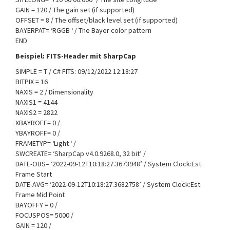
GAIN = 120 / The gain set (if supported)
OFFSET = 8 / The offset/black level set (if supported)
BAYERPAT= ‘RGGB ‘ / The Bayer color pattern
END
Beispiel: FITS-Header mit SharpCap
SIMPLE = T / C# FITS: 09/12/2022 12:18:27
BITPIX = 16
NAXIS = 2 / Dimensionality
NAXIS1 = 4144
NAXIS2 = 2822
XBAYROFF= 0 /
YBAYROFF= 0 /
FRAMETYP= ‘Light ‘ /
SWCREATE= ‘SharpCap v4.0.9268.0, 32 bit’ /
DATE-OBS= ‘2022-09-12T10:18:27.3673948’ / System Clock:Est.
Frame Start
DATE-AVG= ‘2022-09-12T10:18:27.3682758’ / System Clock:Est.
Frame Mid Point
BAYOFFY = 0 /
FOCUSPOS= 5000 /
GAIN = 120 /