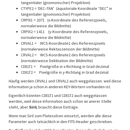
tangentialer (gnomonischer) Projektion)
CTYPE2 = ‘DEC–TAN’ (äquatoriale Koordinate “DEC” in
tangentialer (gnomonischer) Projektion)
CRPIX1 = 2071 (x-Koordinate des Referenzpixels,
normalerweise die Bildmitte)
CRPIX2 = 1411 (y-Koordinate des Referenzpixels,
normalerweise die Bildmitte)
CRVAL1 = WCS-Koordinate1 des Referenzpixels
(normalerweise Rektaszension der Bildmitte)
CRVAL2 = WCS-Koordinate2 des Referenzpixels
(normalerweise Deklination der Bildmitte)
CDELT1 = Pixelgröße in x-Richtung in Grad dezimal
CDELT2 = Pixelgröße in y-Richtung in Grad dezimal
Häufig werden CRVAL1 und CRVAL2 auch weggelassen. weil diese
Information ja schon in anderen KEY-Wörtern vorhanden ist.
Eigentlich könnten CDELT1 und CDELT2 auch weggelassen
werden, weil diese Information auch schon an anerer Stelle
steht, aber
SiriL
braucht diese Einträge.
Wenn man Siril zum Platesolven einsetzt, werden alle diese
Parameter auch tatsächlich in den FITS-Header geschrieben.