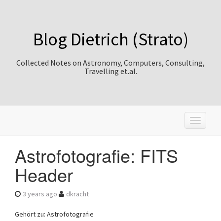
Blog Dietrich (Strato)
Collected Notes on Astronomy, Computers, Consulting,
Travelling et.al.
T
o
g
Astrofotografie: FITS
g
l
Header
e
n
a
3 years ago
dkracht
v
i
Gehört zu: Astrofotografie
g