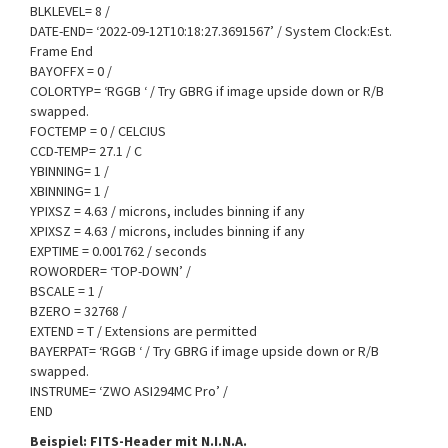
BLKLEVEL= 8 /
DATE-END= ‘2022-09-12T10:18:27.3691567’ / System Clock:Est.
Frame End
BAYOFFX = 0 /
COLORTYP= ‘RGGB ‘ / Try GBRG if image upside down or R/B
swapped.
FOCTEMP = 0 / CELCIUS
CCD-TEMP= 27.1 / C
YBINNING= 1 /
XBINNING= 1 /
YPIXSZ = 4.63 / microns, includes binning if any
XPIXSZ = 4.63 / microns, includes binning if any
EXPTIME = 0.001762 / seconds
ROWORDER= ‘TOP-DOWN’ /
BSCALE = 1 /
BZERO = 32768 /
EXTEND = T / Extensions are permitted
BAYERPAT= ‘RGGB ‘ / Try GBRG if image upside down or R/B
swapped.
INSTRUME= ‘ZWO ASI294MC Pro’ /
END
Beispiel: FITS-Header mit N.I.N.A.