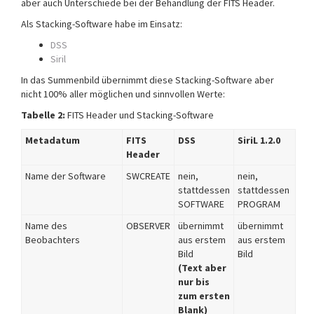
aber auch Unterschiede bei der Behandlung der FITS Header.
Als Stacking-Software habe im Einsatz:
DSS
Siril
In das Summenbild übernimmt diese Stacking-Software aber
nicht 100% aller möglichen und sinnvollen Werte:
Tabelle 2:
FITS Header und Stacking-Software
Metadatum
FITS
DSS
SiriL 1.2.0
Header
Name der Software
SWCREATE
nein,
nein,
stattdessen
stattdessen
SOFTWARE
PROGRAM
Name des
OBSERVER
übernimmt
übernimmt
Beobachters
aus erstem
aus erstem
Bild
Bild
(Text aber
nur bis
zum ersten
Blank)