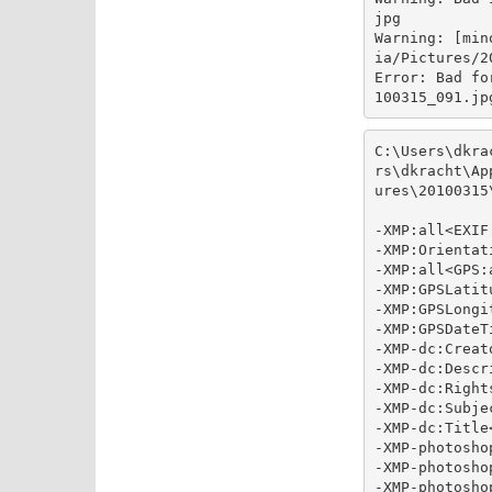
jpg

Warning: [min
ia/Pictures/2
Error: Bad fo
C:\Users\dkra
rs\dkracht\Ap
ures\20100315
-XMP:all<EXIF:
-XMP:Orientat
-XMP:all<GPS:a
-XMP:GPSLatit
-XMP:GPSLongi
-XMP:GPSDateT
-XMP-dc:Creat
-XMP-dc:Descr
-XMP-dc:Right
-XMP-dc:Subje
-XMP-dc:Title
-XMP-photosho
-XMP-photosho
-XMP-photosho