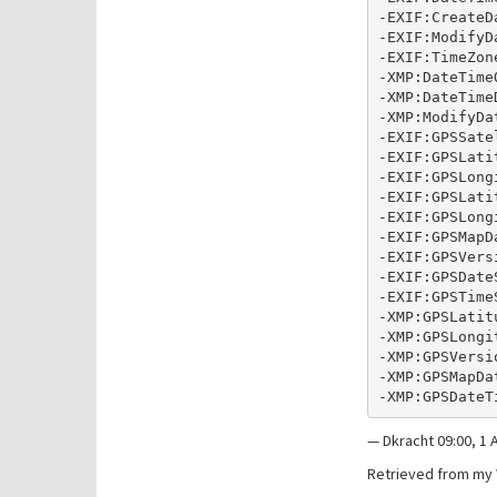
-EXIF:CreateD
-EXIF:ModifyD
-EXIF:TimeZon
-XMP:DateTime
-XMP:DateTime
-XMP:ModifyDa
-EXIF:GPSSate
-EXIF:GPSLati
-EXIF:GPSLong
-EXIF:GPSLati
-EXIF:GPSLong
-EXIF:GPSMapD
-EXIF:GPSVers
-EXIF:GPSDate
-EXIF:GPSTime
-XMP:GPSLatit
-XMP:GPSLongi
-XMP:GPSVersi
-XMP:GPSMapDa
— Dkracht 09:00, 1 A
Retrieved from my 