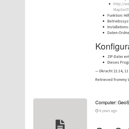
http://w
MapSetTo
Funktion: H
Betriebssy
Installation
Daten-Ordne
Konfigur
ZIP-Datei en
Dieses Pro
— Dkracht 21:14, 1
Retrieved frommy 
Computer: GeoSe
6 years ago