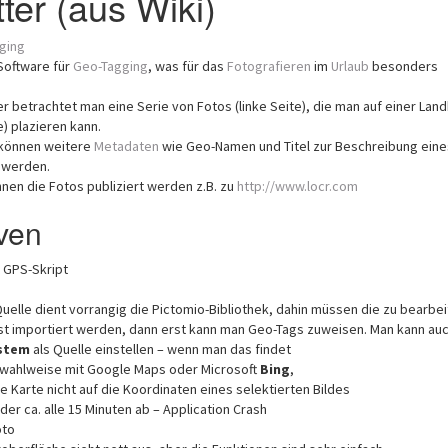
er (aus Wiki)
ging
Software für
Geo-Tagging
, was für das
Fotografieren
im
Urlaub
besonders
r betrachtet man eine Serie von Fotos (linke Seite), die man auf einer Lan
e) plazieren kann.
können weitere
Metadaten
wie Geo-Namen und Titel zur Beschreibung eine
 werden.
en die Fotos publiziert werden z.B. zu
http://www.locr.com
iven
 GPS-Skript
-Quelle dient vorrangig die Pictomio-Bibliothek, dahin müssen die zu bearbe
rst importiert werden, dann erst kann man Geo-Tags zuweisen. Man kann au
stem
als Quelle einstellen – wenn man das findet
 wahlweise mit Google Maps oder Microsoft
Bing
,
e Karte nicht auf die Koordinaten eines selektierten Bildes
ider ca. alle 15 Minuten ab – Application Crash
oto