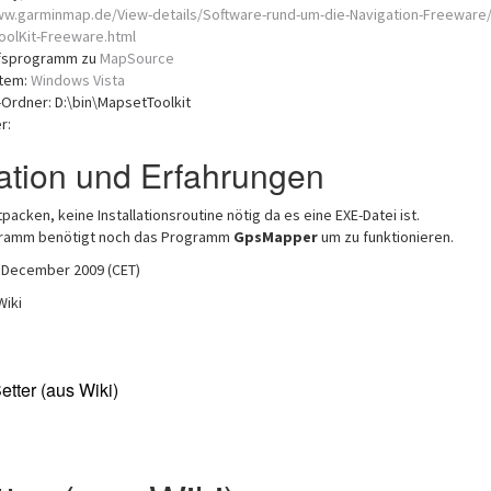
ww.garminmap.de/View-details/Software-rund-um-die-Navigation-Freeware/
olKit-Freeware.html
ilfsprogramm zu
MapSource
stem:
Windows Vista
s-Ordner: D:\bin\MapsetToolkit
r:
ation und Erfahrungen
tpacken, keine Installationsroutine nötig da es eine EXE-Datei ist.
gramm benötigt noch das Programm
GpsMapper
um zu funktionieren.
1 December 2009 (CET)
Wiki
tter (aus Wiki)