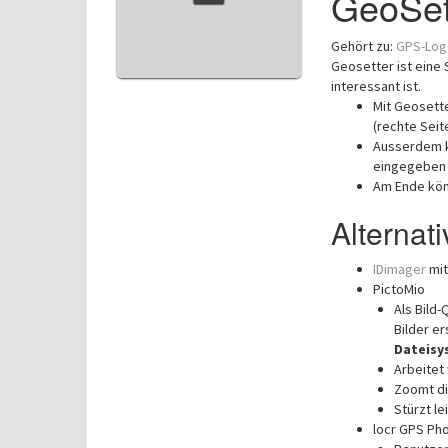
GeoSett
Gehört zu:
GPS-Log
Geosetter ist eine 
interessant ist.
Mit Geosette
(rechte Seit
Ausserdem 
eingegeben
Am Ende könn
Alternat
IDimager
mit
PictoMio
Als Bild
Bilder e
Dateisy
Arbeitet
Zoomt di
Stürzt le
locr GPS Ph