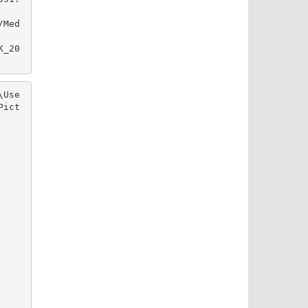
/Med
K_20
\Use
Pict