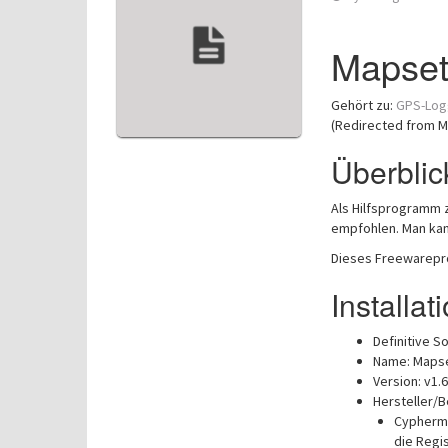
MapsetT
Gehört zu:
GPS-Log
(Redirected from M
Überblic
Als Hilfsprogramm
empfohlen. Man ka
Dieses Freewarepro
Installat
Definitive So
Name: Mapse
Version: v1.
Hersteller/B
Cypher
die Regis