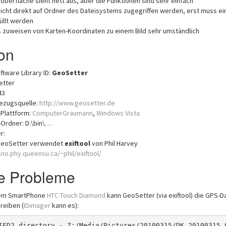
oberfläche sieht nett aus, aber die Funktionen sind sehr einfach
nicht direkt auf Ordner des Dateisystems zugegriffen werden, erst muss ein
üllt werden
s zuweisen von Karten-Koordinaten zu einem Bild sehr umständlich
ion
ftware Library ID:
GeoSetter
etter
43
Bezugsquelle:
http://www.geosetter.de
s-Plattform:
ComputerGraumann
,
Windows Vista
s-Ordner: D:\bin\…
r:
GeoSetter verwendet
exiftool
von Phil Harvey
no.phy.queensu.ca/~phil/exiftool/
e Probleme
nem SmartPhone
HTC Touch Diamond
kann GeoSetter (via exiftool) die GPS-D
reiben (
IDimager
kann es):
IFD2 directory - Z:/Media/Pictures/20100315/DK_20100315_