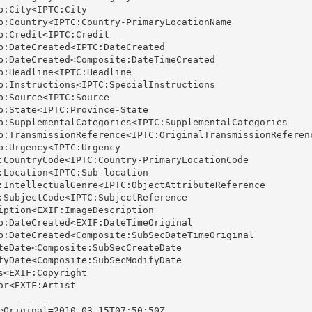
p:City<IPTC:City

p:Country<IPTC:Country-PrimaryLocationName

p:Credit<IPTC:Credit

p:DateCreated<IPTC:DateCreated

p:DateCreated<Composite:DateTimeCreated

p:Headline<IPTC:Headline

p:Instructions<IPTC:SpecialInstructions

p:Source<IPTC:Source

p:State<IPTC:Province-State

p:SupplementalCategories<IPTC:SupplementalCategories

p:TransmissionReference<IPTC:OriginalTransmissionReferenc
p:Urgency<IPTC:Urgency

:CountryCode<IPTC:Country-PrimaryLocationCode

:Location<IPTC:Sub-location

:IntellectualGenre<IPTC:ObjectAttributeReference

:SubjectCode<IPTC:SubjectReference

iption<EXIF:ImageDescription

p:DateCreated<EXIF:DateTimeOriginal

p:DateCreated<Composite:SubSecDateTimeOriginal

teDate<Composite:SubSecCreateDate

fyDate<Composite:SubSecModifyDate

s<EXIF:Copyright

or<EXIF:Artist

eOriginal=2010-03-15T07:50:50Z
