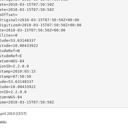
ate=2010-03-15T07:50:50Z

ate=2010-03-15T07:50:50Z

eOffset=

Original=2010-03-15T07:50:50Z+00:00

Digitized=2010-03-15T07:50:50Z+00:00

te=2010-03-15T07:50:50Z+00:00

llites=0

tude=53.63148337

itude=10.00433922

tudeRef=N

itudeRef=E

atum=WGS-84

ionID=2.2.0.0

Stamp=2010:03:15

Stamp=07:50:50

ude=53.63148337

tude=10.00433922

onID=2.2.0.0

tum=WGS-84

pril 2010 (CEST)
Wiki