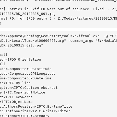
or] Entries in ExifIFD were out of sequence. Fixed. - Z:
0100315/DK_20100315_091.jpg

rmat (0) for IFD0 entry 5 - Z:/Media/Pictures/20100315/D
cht\AppData\Roaming\GeoSetter\tools\exiftool.exe  -@ "C:
pData\Local\Temp\et00690426.arg" -common_args "Z:\Media\
\DK_20100315_091.jpg"

all

ion<IFD0:Orientation

ll

ude<Composite:GPSLatitude

tude<Composite:GPSLongitude

ime<Composite:GPSDateTime

or<IPTC:By-line

iption<IPTC:Caption-Abstract

s<IPTC:CopyrightNotice

ct<IPTC:Keywords

<IPTC:ObjectName

p:AuthorsPosition<IPTC:By-lineTitle

p:CaptionWriter<IPTC:Writer-Editor

p:Category<IPTC:Category
