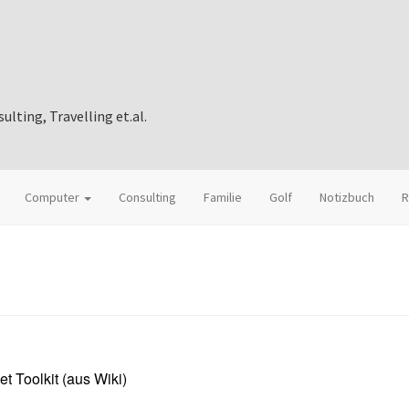
ting, Travelling et.al.
Computer
Consulting
Familie
Golf
Notizbuch
R
 Toolkit (aus Wiki)