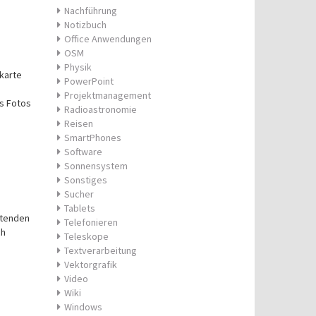
Nachführung
Notizbuch
Office Anwendungen
OSM
Physik
dkarte
PowerPoint
Projektmanagement
s Fotos
Radioastronomie
Reisen
SmartPhones
Software
Sonnensystem
Sonstiges
Sucher
Tablets
itenden
Telefonieren
ch
Teleskope
Textverarbeitung
Vektorgrafik
Video
Wiki
Windows