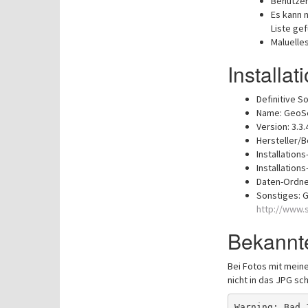
Benutzer
Es kann 
Liste gef
Maluelle
Installat
Definitive So
Name: GeoS
Version: 3.3.
Hersteller/
Installation
Installation
Daten-Ordne
Sonstiges: 
http://www.s
Bekannt
Bei Fotos mit mei
nicht in das JPG sch
Warning: Bad 