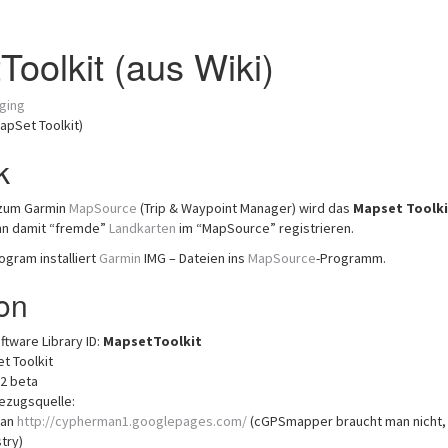
oolkit (aus Wiki)
ging
apSet Toolkit)
k
 zum Garmin
MapSource
(Trip & Waypoint Manager) wird das
Mapset Toolki
nn damit “fremde”
Landkarten
im “MapSource” registrieren.
gram installiert
Garmin
IMG – Dateien ins
MapSource
-Programm.
ion
ftware Library ID:
MapsetToolkit
t Toolkit
62 beta
ezugsquelle:
man
http://cypherman1.googlepages.com/
(cGPSmapper braucht man nicht, 
try)