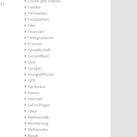
Essen und Trinken
11-
Familie
Fernsehen
Festplatten
Film
Finanzen
Fotografieren
Freizeit
Gesellschaft
Gesundheit
Golf
Google
GooglePhotos
GPS
Hardware
Humor
Internet
LaTex Plugin
Linux
Mathematik
Montierung
Multimedia
Musik