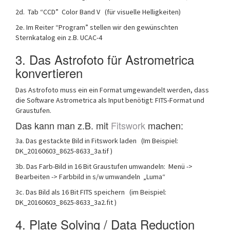
2d. Tab “CCD” Color Band V (für visuelle Helligkeiten)
2e. Im Reiter “Program” stellen wir den gewünschten
Sternkatalog ein z.B. UCAC-4
3. Das Astrofoto für Astrometrica
konvertieren
Das Astrofoto muss ein ein Format umgewandelt werden, dass
die Software Astrometrica als Input benötigt: FITS-Format und
Graustufen.
Das kann man z.B. mit
Fitswork
machen:
3a. Das gestackte Bild in Fitswork laden (Im Beispiel:
DK_20160603_8625-8633_3a.tif )
3b. Das Farb-Bild in 16 Bit Graustufen umwandeln: Menü ->
Bearbeiten -> Farbbild in s/w umwandeln „Luma“
3c. Das Bild als 16 Bit FITS speichern (im Beispiel:
DK_20160603_8625-8633_3a2.fit )
4. Plate Solving / Data Reduction