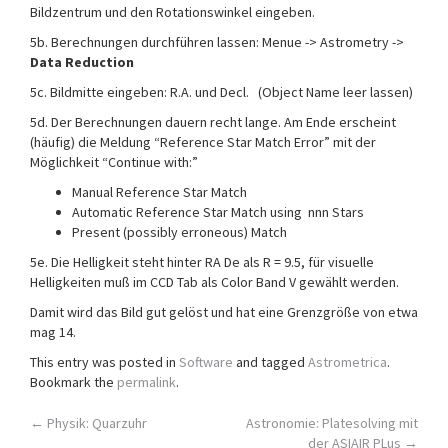
Bildzentrum und den Rotationswinkel eingeben.
5b. Berechnungen durchführen lassen: Menue -> Astrometry ->
Data Reduction
5c. Bildmitte eingeben: R.A. und Decl. (Object Name leer lassen)
5d. Der Berechnungen dauern recht lange. Am Ende erscheint
(häufig) die Meldung “Reference Star Match Error” mit der
Möglichkeit “Continue with:”
Manual Reference Star Match
Automatic Reference Star Match using nnn Stars
Present (possibly erroneous) Match
5e. Die Helligkeit steht hinter RA De als R = 9.5, für visuelle
Helligkeiten muß im CCD Tab als Color Band V gewählt werden.
Damit wird das Bild gut gelöst und hat eine Grenzgröße von etwa
mag 14.
This entry was posted in
Software
and tagged
Astrometrica
.
Bookmark the
permalink
.
Post
←
Physik: Quarzuhr
Astronomie: Platesolving mit
der ASIAIR PLus
→