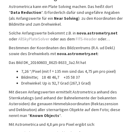
Astrometrica kann ein Plate Solving machen. Das heißt dort
“
Data Reduction
“. Erforderlich dafür sind ungefähre Angaben
(als Anfangswerte für ein
Near Solving
) zu den Koordinaten der
Bildmitte und zum Drehwinkel.
Solche Anfangswerte bekommt z.B. in
nova.astrometry.net
oder
AllSkyPlateSolver
oder aus dem
FITS-Header
oder…
Bestimmen der Koordinaten des Bildzentrums (R.A. ud Dekl.)
sowie des Drehwinkels mit
nova.astrometry.net
:
Das Bild DK_20160603_8625-8633_3a2.fit hat
7,26 “/Pixel (mit f = 135 mm sind das 4,75 μm pro pixel)
Bildmitte; 18 48 46,7 +35 58 37
Drehwinkel: Up is 92,7 Grad (267,3 Grad)
Mit diesen Anfangswerten ermittelt Astrometrica anhand des
Sternkatalogs (und anhand der Bahnelemente der bekannten
Asteroiden) die genauen Himmelskoordinaten (Rektaszension
und Deklination) aller sternartigen Objekte auf dem Foto; diese
nennt man “
Known Objects
“.
Mit Astrometrica und 4,8 μm pro Pixel ergibt sich: