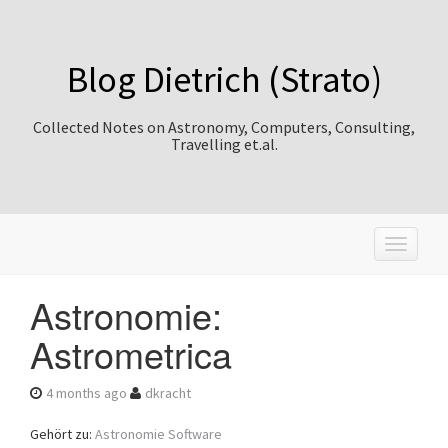
Blog Dietrich (Strato)
Collected Notes on Astronomy, Computers, Consulting,
Travelling et.al.
T
o
g
Astronomie:
g
l
Astrometrica
e
n
a
4 months ago
dkracht
v
i
Gehört zu:
Astronomie Software
g