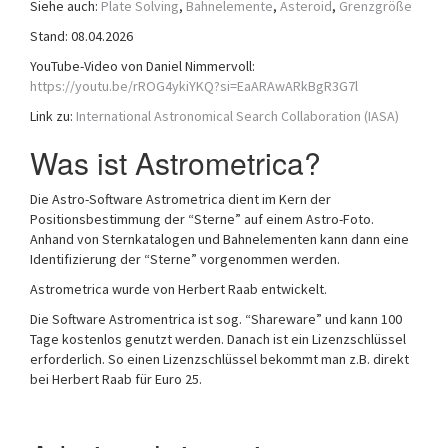
Siehe auch:
Plate Solving
,
Bahnelemente
,
Asteroid
,
Grenzgröße
a
Stand: 08.04.2026
t
i
YouTube-Video von Daniel Nimmervoll:
o
https://youtu.be/rROG4ykiYKQ?si=EaARAwARkBgR3G7l
n
Link zu:
International Astronomical Search Collaboration (IASA)
Was ist Astrometrica?
Die Astro-Software Astrometrica dient im Kern der
Positionsbestimmung der “Sterne” auf einem Astro-Foto.
Anhand von Sternkatalogen und Bahnelementen kann dann eine
Identifizierung der “Sterne” vorgenommen werden.
Astrometrica wurde von Herbert Raab entwickelt.
Die Software Astromentrica ist sog. “Shareware” und kann 100
Tage kostenlos genutzt werden. Danach ist ein Lizenzschlüssel
erforderlich. So einen Lizenzschlüssel bekommt man z.B. direkt
bei Herbert Raab für Euro 25.