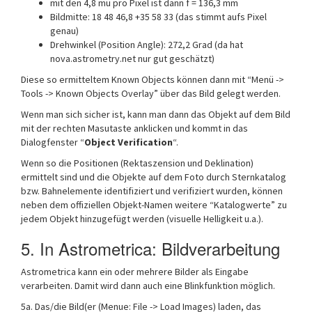
mit den 4,8 mu pro Pixel ist dann f = 136,3 mm
Bildmitte: 18 48 46,8 +35 58 33 (das stimmt aufs Pixel
genau)
Drehwinkel (Position Angle): 272,2 Grad (da hat
nova.astrometry.net nur gut geschätzt)
Diese so ermitteltem Known Objects können dann mit “Menü ->
Tools -> Known Objects Overlay” über das Bild gelegt werden.
Wenn man sich sicher ist, kann man dann das Objekt auf dem Bild
mit der rechten Masutaste anklicken und kommt in das
Dialogfenster “
Object Verification
“.
Wenn so die Positionen (Rektaszension und Deklination)
ermittelt sind und die Objekte auf dem Foto durch Sternkatalog
bzw. Bahnelemente identifiziert und verifiziert wurden, können
neben dem offiziellen Objekt-Namen weitere “Katalogwerte” zu
jedem Objekt hinzugefügt werden (visuelle Helligkeit u.a.).
5. In Astrometrica: Bildverarbeitung
Astrometrica kann ein oder mehrere Bilder als Eingabe
verarbeiten. Damit wird dann auch eine Blinkfunktion möglich.
5a. Das/die Bild(er (Menue: File -> Load Images) laden, das