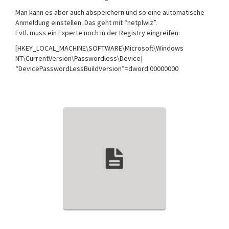
Man kann es aber auch abspeichern und so eine automatische
Anmeldung einstellen. Das geht mit “netplwiz”.
Evtl. muss ein Experte noch in der Registry eingreifen:
[
HKEY_LOCAL_MACHINE
\
SOFTWARE
\
Microsoft
\
Windows
NT
\
CurrentVersion
\
Passwordless
\
Device
]
“DevicePasswordLessBuildVersion”
=
dword:00000000