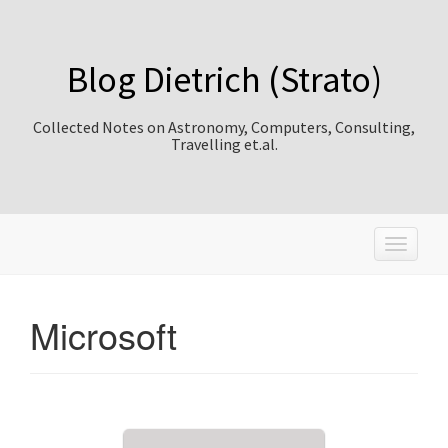
Blog Dietrich (Strato)
Collected Notes on Astronomy, Computers, Consulting,
Travelling et.al.
T
o
g
g
Microsoft
l
e
n
a
v
i
g