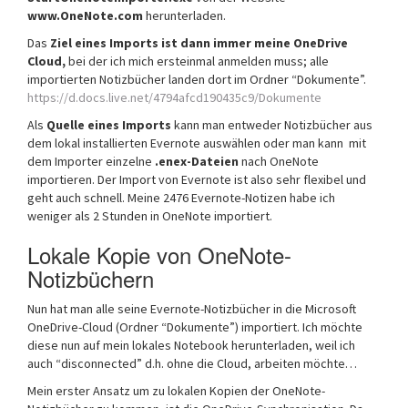
www.OneNote.com
herunterladen.
Das
Ziel eines Imports ist dann immer meine OneDrive
Cloud,
bei der ich mich ersteinmal anmelden muss; alle
importierten Notizbücher landen dort im Ordner “Dokumente”.
https://d.docs.live.net/4794afcd190435c9/Dokumente
Als
Quelle eines Imports
kann man entweder Notizbücher aus
dem lokal installierten Evernote auswählen oder man kann mit
dem Importer einzelne
.enex-Dateien
nach OneNote
importieren. Der Import von Evernote ist also sehr flexibel und
geht auch schnell. Meine 2476 Evernote-Notizen habe ich
weniger als 2 Stunden in OneNote importiert.
Lokale Kopie von OneNote-
Notizbüchern
Nun hat man alle seine Evernote-Notizbücher in die Microsoft
OneDrive-Cloud (Ordner “Dokumente”) importiert. Ich möchte
diese nun auf mein lokales Notebook herunterladen, weil ich
auch “disconnected” d.h. ohne die Cloud, arbeiten möchte…
Mein erster Ansatz um zu lokalen Kopien der OneNote-