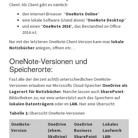
Client. Als Client gibt es nämlich:
den Internet-Browser “
OneNote Online
“
eine lokale Software (stand alone) “
OneNote Desktop
“
und einen “
OneNote 2016
“, das Bestandteil on Office
2016 ist.
Nur mit der letzteren OneNote-Client-Version kann man
lokale
Notizbücher
anlegen, öffnen etc…
OneNote-Versionen und
Speicherorte:
Fast alle der derzeit acht(!) unterschiedlichen OneNote-
Versionen erlauben nur Microsofts Cloud-Speicher
OneDrive als
Lagerort für Notizbücher
. Manche lassen auch
SharePoint
-
Bibliotheken zu; nur eine unterstützt auch das Speichern auf
lokalen Datenträgern
oder im
LAN.
Hier eine Übersicht:
Tabelle 1:
Übersicht OneNote-Versionen
OneNote-
OneDrive
OneDrive
Lokales
Version
(ehem.
Business
Laufwerk
SkyDrive)
SharePoint
LAN-