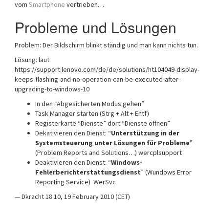
vom
Smartphone
vertrieben…
Probleme und Lösungen
Problem: Der Bildschirm blinkt ständig und man kann nichts tun.
Lösung: laut
https://support.lenovo.com/de/de/solutions/ht104049-display-
keeps-flashing-and-no-operation-can-be-executed-after-
upgrading-to-windows-10
In den “Abgesicherten Modus gehen”
Task Manager starten (Strg + Alt + Entf)
Registerkarte “Dienste” dort “Dienste öffnen”
Dekativieren den Dienst: “
Unterstützung in der
Systemsteuerung unter Lösungen für Probleme
”
(Problem Reports and Solutions…) wercplsupport
Deaktivieren den Dienst: “
Windows-
Fehlerberichterstattungsdienst
” (Wundows Error
Reporting Service) WerSvc
— Dkracht 18:10, 19 February 2010 (CET)