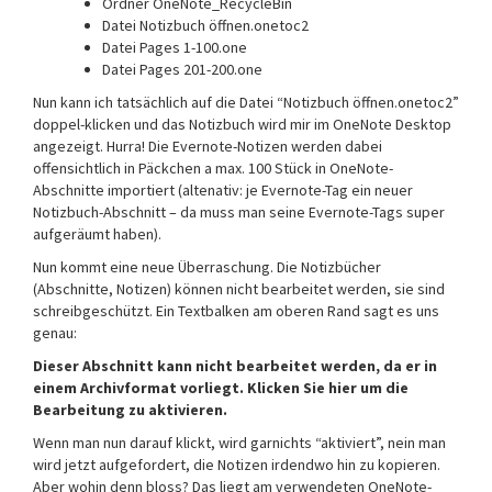
Ordner OneNote_RecycleBin
Datei Notizbuch öffnen.onetoc2
Datei Pages 1-100.one
Datei Pages 201-200.one
Nun kann ich tatsächlich auf die Datei “Notizbuch öffnen.onetoc2”
doppel-klicken und das Notizbuch wird mir im OneNote Desktop
angezeigt. Hurra! Die Evernote-Notizen werden dabei
offensichtlich in Päckchen a max. 100 Stück in OneNote-
Abschnitte importiert (altenativ: je Evernote-Tag ein neuer
Notizbuch-Abschnitt – da muss man seine Evernote-Tags super
aufgeräumt haben).
Nun kommt eine neue Überraschung. Die Notizbücher
(Abschnitte, Notizen) können nicht bearbeitet werden, sie sind
schreibgeschützt. Ein Textbalken am oberen Rand sagt es uns
genau:
Dieser Abschnitt kann nicht bearbeitet werden, da er in
einem Archivformat vorliegt. Klicken Sie hier um die
Bearbeitung zu aktivieren.
Wenn man nun darauf klickt, wird garnichts “aktiviert”, nein man
wird jetzt aufgefordert, die Notizen irdendwo hin zu kopieren.
Aber wohin denn bloss? Das liegt am verwendeten OneNote-