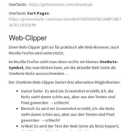
OneTastic:
https://getonetastic.com/download
OneTastic
Sort Pages
:
https://getonetastic.com/macroland&id=091883EFBE344BFCBE7
3A7E113FE0190
Web-Clipper
Einen Web-Clipper gibt es für praktisch alle Web-Browser; auch
Mozilla Firefox wird unterstützt.
Im Mozilla Firefox sieht man oben rechts ein kleines
OneNote-
Symbol
, das man klicken kann, um die aktuelle Web-Seite als
OneNote-Notiz auszuschneiden….
Der OneNote-Web-Clipper bietet drei alternative Möglichkeiten:
Ganze Seite: Es wird ein Screenshot erstellt; d.h. die
Notiz sieht dannn schön aus, aber aus den Texten sind
Pixel geworden – schlecht
Bereich: Es wird ein Screenshot erstellt; d.h. die Notiz
sieht dannn schön aus, aber aus den Texten sind Pixel
geworden – schlecht
Artikel: Es wird der Text der Web-Seite als Notiz kopiert;