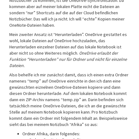
Notizbücher zu kommen, ist die OneDrive-Synchronisation. Da
kommen aber auf meiner lokalen Platte nicht die Dateien an
sondern “nur” Shortcuts auf die auf der Cloud befindlichen
Notizbücher. Das will ich ja nicht. Ich will “echte” Kopien meiner
OneNote-Dateien haben.
Mein zweiter Ansatz ist “Herunterladen”. OneDrive gestattet es
wohl, lokale Dateien auf OneDrive hochzuladen, das
Herunterladen einzelner Dateien auf das lokale Notebook ist
aber nicht so ohne Weiteres möglich.
OneDrive erlaubt der
Funktion “Herunterladen” nur für Ordner und nicht für einzelne
Dateien.
Also behelfe ich mir zunächst damit, dass ich einen extra Ordner
namenes “temp” auf OneDrive einrichte in den ich dann eine
gewünschten eiznelnen OneDrive-Dateien kopiere und dann
diesen Ordner herunterlade. Auf dem lokalen Notebook kommt
dann ein ZIP-Archiv namens “temp.zip” an. Darin befinden sich
tatsächlich meine OneDrive-Dateien, die ich an die gewünschte
Stelle auf meinem Notebook kopieren kann. Pro Notizbuch
kommt dann ein Ordner mit folgendem Inhalt an. Beispielsweise
sieht das bei meinem Notizbuch “Afrika” so aus:
Ordner Afrika, darin folgendes: