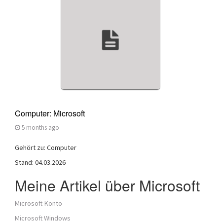
a
t
i
o
n
Computer: Microsoft
5 months ago
Gehört zu: Computer
Stand: 04.03.2026
Meine Artikel über Microsoft
Microsoft-Konto
Microsoft Windows